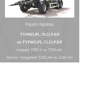
Piquets réglables
TYP665.PL.70.22.P.KP
ou TYP665.PL.72.22.P.KP
Longueur 7000 m ou 7200 mm
Hauteur chargement 1355 mm ou 1245 mm
MMA 24000 kg
TRAILIS STEEL stake hauteur
2200 - 2450
mm
Empattement 1-2/2-3 4040 mm /1310 mm
Roues 385/65R22,5